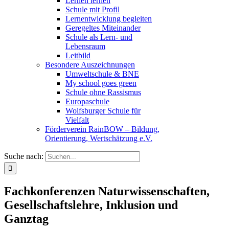
Lernen lernen
Schule mit Profil
Lernentwicklung begleiten
Geregeltes Miteinander
Schule als Lern- und
Lebensraum
Leitbild
Besondere Auszeichnungen
Umweltschule & BNE
My school goes green
Schule ohne Rassismus
Europaschule
Wolfsburger Schule für
Vielfalt
Förderverein RainBOW – Bildung,
Orientierung, Wertschätzung e.V.
Suche nach:
Fachkonferenzen Naturwissenschaften,
Gesellschaftslehre, Inklusion und
Ganztag