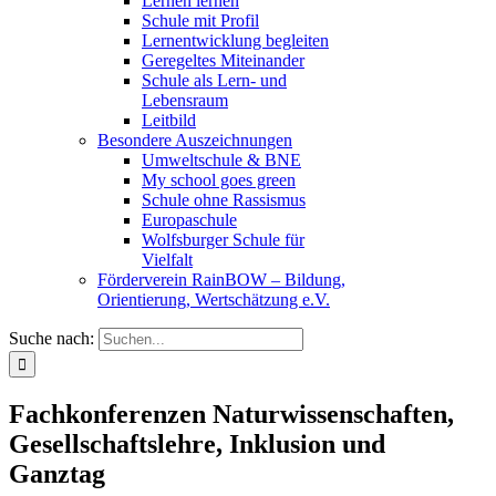
Lernen lernen
Schule mit Profil
Lernentwicklung begleiten
Geregeltes Miteinander
Schule als Lern- und
Lebensraum
Leitbild
Besondere Auszeichnungen
Umweltschule & BNE
My school goes green
Schule ohne Rassismus
Europaschule
Wolfsburger Schule für
Vielfalt
Förderverein RainBOW – Bildung,
Orientierung, Wertschätzung e.V.
Suche nach:
Fachkonferenzen Naturwissenschaften,
Gesellschaftslehre, Inklusion und
Ganztag