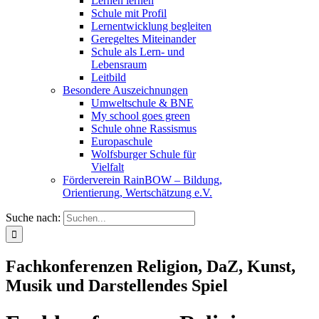
Lernen lernen
Schule mit Profil
Lernentwicklung begleiten
Geregeltes Miteinander
Schule als Lern- und
Lebensraum
Leitbild
Besondere Auszeichnungen
Umweltschule & BNE
My school goes green
Schule ohne Rassismus
Europaschule
Wolfsburger Schule für
Vielfalt
Förderverein RainBOW – Bildung,
Orientierung, Wertschätzung e.V.
Suche nach:
Fachkonferenzen Religion, DaZ, Kunst,
Musik und Darstellendes Spiel