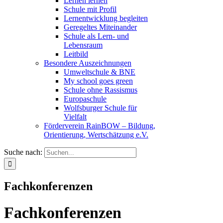
Lernen lernen
Schule mit Profil
Lernentwicklung begleiten
Geregeltes Miteinander
Schule als Lern- und
Lebensraum
Leitbild
Besondere Auszeichnungen
Umweltschule & BNE
My school goes green
Schule ohne Rassismus
Europaschule
Wolfsburger Schule für
Vielfalt
Förderverein RainBOW – Bildung,
Orientierung, Wertschätzung e.V.
Suche nach:
Fachkonferenzen
Fachkonferenzen