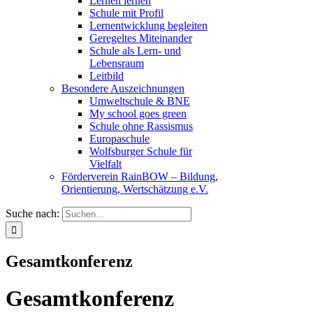
Lernen lernen
Schule mit Profil
Lernentwicklung begleiten
Geregeltes Miteinander
Schule als Lern- und
Lebensraum
Leitbild
Besondere Auszeichnungen
Umweltschule & BNE
My school goes green
Schule ohne Rassismus
Europaschule
Wolfsburger Schule für
Vielfalt
Förderverein RainBOW – Bildung,
Orientierung, Wertschätzung e.V.
Suche nach:
Gesamtkonferenz
Gesamtkonferenz