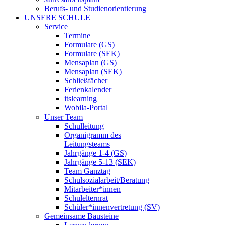
Berufs- und Studienorientierung
UNSERE SCHULE
Service
Termine
Formulare (GS)
Formulare (SEK)
Mensaplan (GS)
Mensaplan (SEK)
Schließfächer
Ferienkalender
itslearning
Wobila-Portal
Unser Team
Schulleitung
Organigramm des
Leitungsteams
Jahrgänge 1-4 (GS)
Jahrgänge 5-13 (SEK)
Team Ganztag
Schulsozialarbeit/Beratung
Mitarbeiter*innen
Schulelternrat
Schüler*innenvertretung (SV)
Gemeinsame Bausteine