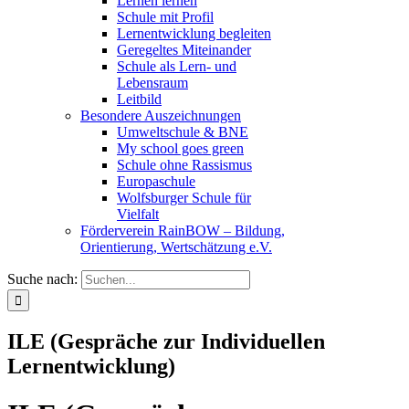
Lernen lernen
Schule mit Profil
Lernentwicklung begleiten
Geregeltes Miteinander
Schule als Lern- und
Lebensraum
Leitbild
Besondere Auszeichnungen
Umweltschule & BNE
My school goes green
Schule ohne Rassismus
Europaschule
Wolfsburger Schule für
Vielfalt
Förderverein RainBOW – Bildung,
Orientierung, Wertschätzung e.V.
Suche nach:
ILE (Gespräche zur Individuellen
Lernentwicklung)