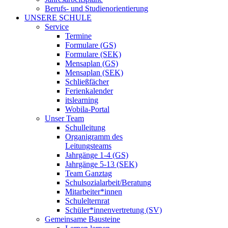
Berufs- und Studienorientierung
UNSERE SCHULE
Service
Termine
Formulare (GS)
Formulare (SEK)
Mensaplan (GS)
Mensaplan (SEK)
Schließfächer
Ferienkalender
itslearning
Wobila-Portal
Unser Team
Schulleitung
Organigramm des
Leitungsteams
Jahrgänge 1-4 (GS)
Jahrgänge 5-13 (SEK)
Team Ganztag
Schulsozialarbeit/Beratung
Mitarbeiter*innen
Schulelternrat
Schüler*innenvertretung (SV)
Gemeinsame Bausteine