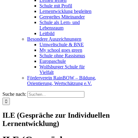
Lernen lernen
Schule mit Profil
Lernentwicklung begleiten
Geregeltes Miteinander
Schule als Lern- und
Lebensraum
Leitbild
Besondere Auszeichnungen
Umweltschule & BNE
My school goes green
Schule ohne Rassismus
Europaschule
Wolfsburger Schule für
Vielfalt
Förderverein RainBOW – Bildung,
Orientierung, Wertschätzung e.V.
Suche nach:
ILE (Gespräche zur Individuellen
Lernentwicklung)