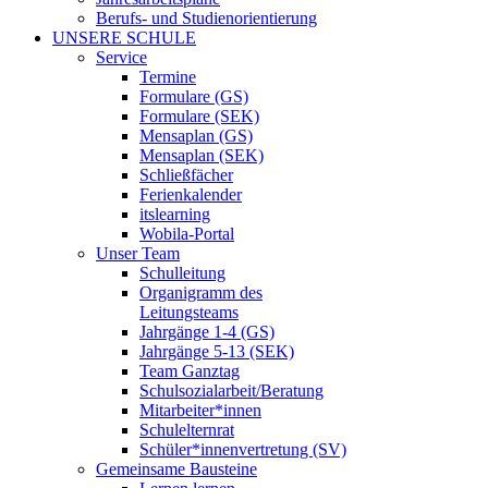
Berufs- und Studienorientierung
UNSERE SCHULE
Service
Termine
Formulare (GS)
Formulare (SEK)
Mensaplan (GS)
Mensaplan (SEK)
Schließfächer
Ferienkalender
itslearning
Wobila-Portal
Unser Team
Schulleitung
Organigramm des
Leitungsteams
Jahrgänge 1-4 (GS)
Jahrgänge 5-13 (SEK)
Team Ganztag
Schulsozialarbeit/Beratung
Mitarbeiter*innen
Schulelternrat
Schüler*innenvertretung (SV)
Gemeinsame Bausteine