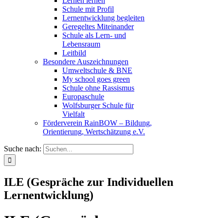
Lernen lernen
Schule mit Profil
Lernentwicklung begleiten
Geregeltes Miteinander
Schule als Lern- und
Lebensraum
Leitbild
Besondere Auszeichnungen
Umweltschule & BNE
My school goes green
Schule ohne Rassismus
Europaschule
Wolfsburger Schule für
Vielfalt
Förderverein RainBOW – Bildung,
Orientierung, Wertschätzung e.V.
Suche nach:
ILE (Gespräche zur Individuellen
Lernentwicklung)