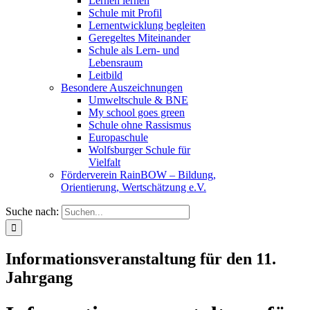
Lernen lernen
Schule mit Profil
Lernentwicklung begleiten
Geregeltes Miteinander
Schule als Lern- und
Lebensraum
Leitbild
Besondere Auszeichnungen
Umweltschule & BNE
My school goes green
Schule ohne Rassismus
Europaschule
Wolfsburger Schule für
Vielfalt
Förderverein RainBOW – Bildung,
Orientierung, Wertschätzung e.V.
Suche nach:
Informationsveranstaltung für den 11.
Jahrgang