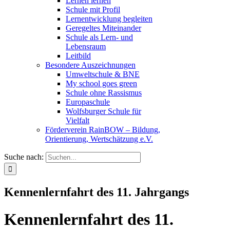
Lernen lernen
Schule mit Profil
Lernentwicklung begleiten
Geregeltes Miteinander
Schule als Lern- und
Lebensraum
Leitbild
Besondere Auszeichnungen
Umweltschule & BNE
My school goes green
Schule ohne Rassismus
Europaschule
Wolfsburger Schule für
Vielfalt
Förderverein RainBOW – Bildung,
Orientierung, Wertschätzung e.V.
Suche nach:
Kennenlernfahrt des 11. Jahrgangs
Kennenlernfahrt des 11.