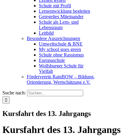
Lernen lernen
Schule mit Profil
Lernentwicklung begleiten
Geregeltes Miteinander
Schule als Lern- und
Lebensraum
Leitbild
Besondere Auszeichnungen
Umweltschule & BNE
My school goes green
Schule ohne Rassismus
Europaschule
Wolfsburger Schule für
Vielfalt
Förderverein RainBOW – Bildung,
Orientierung, Wertschätzung e.V.
Suche nach:
Kursfahrt des 13. Jahrgangs
Kursfahrt des 13. Jahrgangs