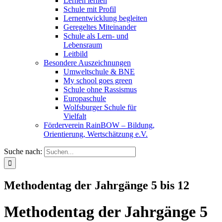
Lernen lernen
Schule mit Profil
Lernentwicklung begleiten
Geregeltes Miteinander
Schule als Lern- und
Lebensraum
Leitbild
Besondere Auszeichnungen
Umweltschule & BNE
My school goes green
Schule ohne Rassismus
Europaschule
Wolfsburger Schule für
Vielfalt
Förderverein RainBOW – Bildung,
Orientierung, Wertschätzung e.V.
Suche nach:
Methodentag der Jahrgänge 5 bis 12
Methodentag der Jahrgänge 5