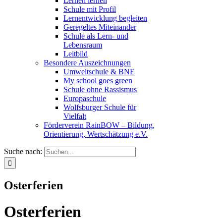
Lernen lernen
Schule mit Profil
Lernentwicklung begleiten
Geregeltes Miteinander
Schule als Lern- und
Lebensraum
Leitbild
Besondere Auszeichnungen
Umweltschule & BNE
My school goes green
Schule ohne Rassismus
Europaschule
Wolfsburger Schule für
Vielfalt
Förderverein RainBOW – Bildung,
Orientierung, Wertschätzung e.V.
Suche nach:
Osterferien
Osterferien