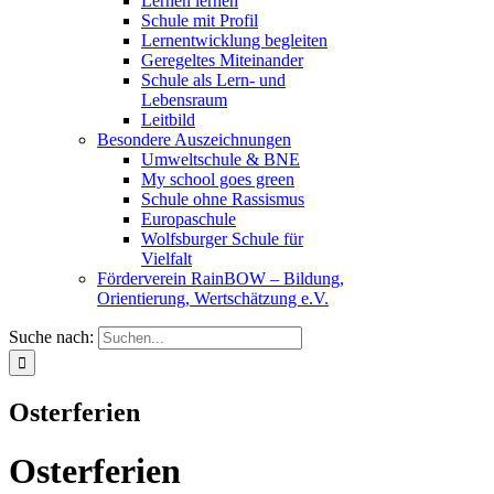
Lernen lernen
Schule mit Profil
Lernentwicklung begleiten
Geregeltes Miteinander
Schule als Lern- und
Lebensraum
Leitbild
Besondere Auszeichnungen
Umweltschule & BNE
My school goes green
Schule ohne Rassismus
Europaschule
Wolfsburger Schule für
Vielfalt
Förderverein RainBOW – Bildung,
Orientierung, Wertschätzung e.V.
Suche nach:
Osterferien
Osterferien