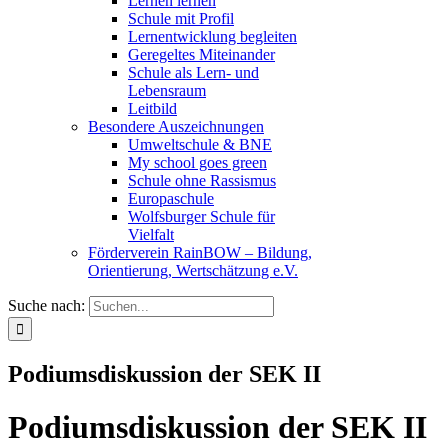
Lernen lernen
Schule mit Profil
Lernentwicklung begleiten
Geregeltes Miteinander
Schule als Lern- und
Lebensraum
Leitbild
Besondere Auszeichnungen
Umweltschule & BNE
My school goes green
Schule ohne Rassismus
Europaschule
Wolfsburger Schule für
Vielfalt
Förderverein RainBOW – Bildung,
Orientierung, Wertschätzung e.V.
Suche nach:
Podiumsdiskussion der SEK II
Podiumsdiskussion der SEK II