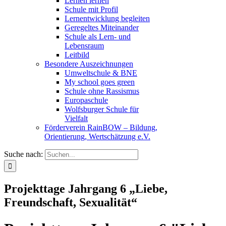
Lernen lernen
Schule mit Profil
Lernentwicklung begleiten
Geregeltes Miteinander
Schule als Lern- und
Lebensraum
Leitbild
Besondere Auszeichnungen
Umweltschule & BNE
My school goes green
Schule ohne Rassismus
Europaschule
Wolfsburger Schule für
Vielfalt
Förderverein RainBOW – Bildung,
Orientierung, Wertschätzung e.V.
Suche nach:
Projekttage Jahrgang 6 „Liebe,
Freundschaft, Sexualität“