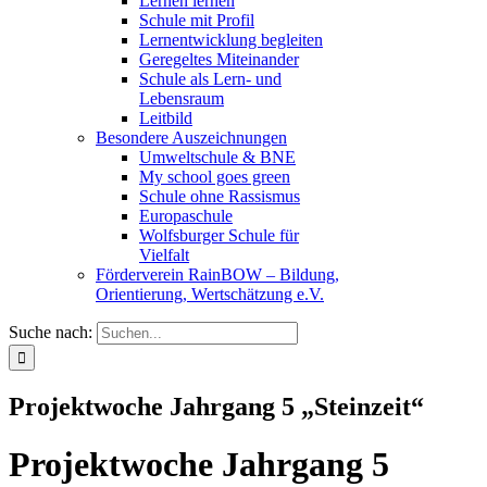
Lernen lernen
Schule mit Profil
Lernentwicklung begleiten
Geregeltes Miteinander
Schule als Lern- und
Lebensraum
Leitbild
Besondere Auszeichnungen
Umweltschule & BNE
My school goes green
Schule ohne Rassismus
Europaschule
Wolfsburger Schule für
Vielfalt
Förderverein RainBOW – Bildung,
Orientierung, Wertschätzung e.V.
Suche nach:
Projektwoche Jahrgang 5 „Steinzeit“
Projektwoche Jahrgang 5