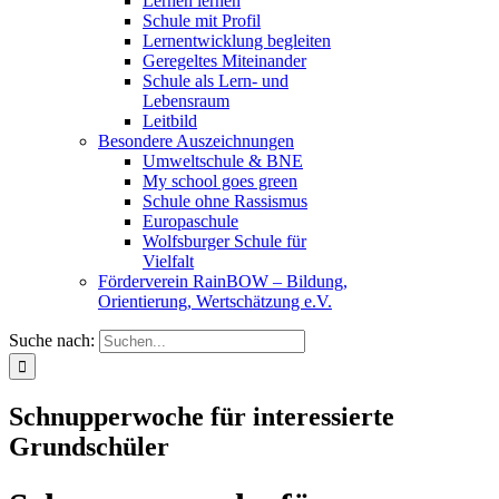
Lernen lernen
Schule mit Profil
Lernentwicklung begleiten
Geregeltes Miteinander
Schule als Lern- und
Lebensraum
Leitbild
Besondere Auszeichnungen
Umweltschule & BNE
My school goes green
Schule ohne Rassismus
Europaschule
Wolfsburger Schule für
Vielfalt
Förderverein RainBOW – Bildung,
Orientierung, Wertschätzung e.V.
Suche nach:
Schnupperwoche für interessierte
Grundschüler