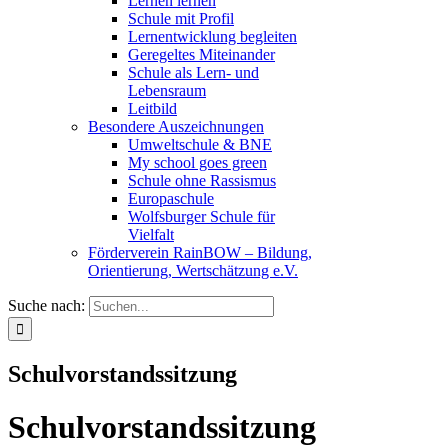
Lernen lernen
Schule mit Profil
Lernentwicklung begleiten
Geregeltes Miteinander
Schule als Lern- und
Lebensraum
Leitbild
Besondere Auszeichnungen
Umweltschule & BNE
My school goes green
Schule ohne Rassismus
Europaschule
Wolfsburger Schule für
Vielfalt
Förderverein RainBOW – Bildung,
Orientierung, Wertschätzung e.V.
Suche nach:
Schulvorstandssitzung
Schulvorstandssitzung