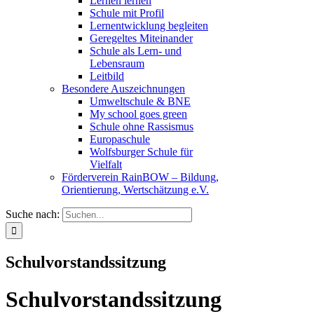
Lernen lernen
Schule mit Profil
Lernentwicklung begleiten
Geregeltes Miteinander
Schule als Lern- und
Lebensraum
Leitbild
Besondere Auszeichnungen
Umweltschule & BNE
My school goes green
Schule ohne Rassismus
Europaschule
Wolfsburger Schule für
Vielfalt
Förderverein RainBOW – Bildung,
Orientierung, Wertschätzung e.V.
Suche nach:
Schulvorstandssitzung
Schulvorstandssitzung