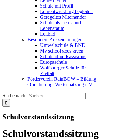
Lernen lernen
Schule mit Profil
Lernentwicklung begleiten
Geregeltes Miteinander
Schule als Lern- und
Lebensraum
Leitbild
Besondere Auszeichnungen
Umweltschule & BNE
My school goes green
Schule ohne Rassismus
Europaschule
Wolfsburger Schule für
Vielfalt
Förderverein RainBOW – Bildung,
Orientierung, Wertschätzung e.V.
Suche nach:
Schulvorstandssitzung
Schulvorstandssitzung