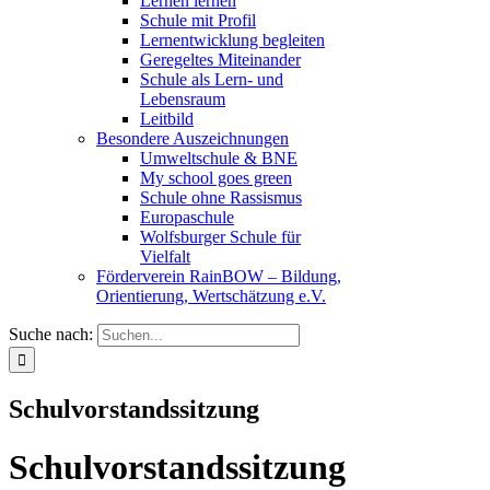
Lernen lernen
Schule mit Profil
Lernentwicklung begleiten
Geregeltes Miteinander
Schule als Lern- und
Lebensraum
Leitbild
Besondere Auszeichnungen
Umweltschule & BNE
My school goes green
Schule ohne Rassismus
Europaschule
Wolfsburger Schule für
Vielfalt
Förderverein RainBOW – Bildung,
Orientierung, Wertschätzung e.V.
Suche nach:
Schulvorstandssitzung
Schulvorstandssitzung