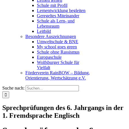
Lernen lernen
Schule mit Profil
Lernentwicklung begleiten
Geregeltes Miteinander
Schule als Lern- und
Lebensraum
Leitbild
Besondere Auszeichnungen
Umweltschule & BNE
My school goes green
Schule ohne Rassismus
Europaschule
Wolfsburger Schule für
Vielfalt
Förderverein RainBOW – Bildung,
Orientierung, Wertschätzung e.V.
Suche nach:
Sprechprüfungen des 6. Jahrgangs in der
1. Fremdsprache Englisch