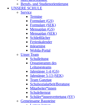
Berufs- und Studienorientierung
UNSERE SCHULE
Service
Termine
Formulare (GS)
Formulare (SEK)
Mensaplan (GS)
Mensaplan (SEK)
Schließfächer
Ferienkalender
itslearning
Wobila-Portal
Unser Team
Schulleitung
Organigramm des
Leitungsteams
Jahrgänge 1-4 (GS)
Jahrgänge 5-13 (SEK)
Team Ganztag
Schulsozialarbeit/Beratung
Mitarbeiter*innen
Schulelternrat
Schüler*innenvertretung (SV)
Gemeinsame Bausteine