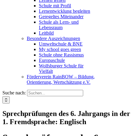
Lernen lernen
Schule mit Profil
Lernentwicklung begleiten
Geregeltes Miteinander
Schule als Lern- und
Lebensraum
Leitbild
Besondere Auszeichnungen
Umweltschule & BNE
My school goes green
Schule ohne Rassismus
Europaschule
Wolfsburger Schule für
Vielfalt
Förderverein RainBOW – Bildung,
Orientierung, Wertschätzung e.V.
Suche nach:
Sprechprüfungen des 6. Jahrgangs in der
1. Fremdsprache: Englisch