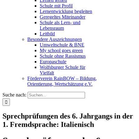
Lernen lernen
Schule mit Profil
Lernentwicklung begleiten
Geregeltes Miteinander
Schule als Lern- und
Lebensraum
Leitbild
Besondere Auszeichnungen
Umweltschule & BNE
My school goes green
Schule ohne Rassismus
Europaschule
Wolfsburger Schule für
Vielfalt
Förderverein RainBOW – Bildung,
Orientierung, Wertschätzung e.V.
Suche nach:
Sprechprüfungen des 6. Jahrgangs in der
1. Fremdsprache: Italienisch