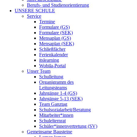
Berufs- und Studienorientierung
UNSERE SCHULE
Service
Termine
Formulare (GS)
Formulare (SEK)
Mensaplan (GS)
Mensaplan (SEK)
Schließfächer
Ferienkalender
itslearning
Wobila-Portal
Unser Team
Schulleitung
Organigramm des
Leitungsteams
Jahrgänge 1-4 (GS)
Jahrgänge 5-13 (SEK)
Team Ganztag
Schulsozialarbeit/Beratung
Mitarbeiter*innen
Schulelternrat
Schüler*innenvertretung (SV)
Gemeinsame Bausteine