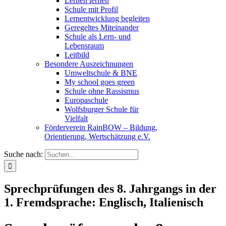
Lernen lernen
Schule mit Profil
Lernentwicklung begleiten
Geregeltes Miteinander
Schule als Lern- und
Lebensraum
Leitbild
Besondere Auszeichnungen
Umweltschule & BNE
My school goes green
Schule ohne Rassismus
Europaschule
Wolfsburger Schule für
Vielfalt
Förderverein RainBOW – Bildung,
Orientierung, Wertschätzung e.V.
Suche nach:
Sprechprüfungen des 8. Jahrgangs in der
1. Fremdsprache: Englisch, Italienisch