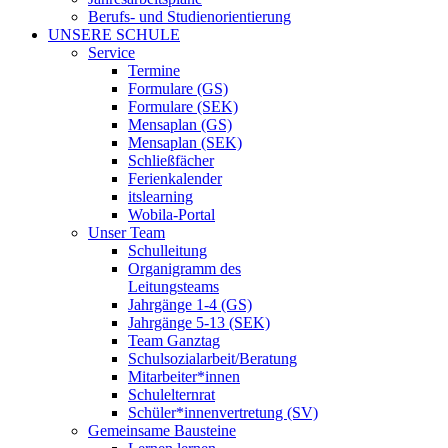
Berufs- und Studienorientierung
UNSERE SCHULE
Service
Termine
Formulare (GS)
Formulare (SEK)
Mensaplan (GS)
Mensaplan (SEK)
Schließfächer
Ferienkalender
itslearning
Wobila-Portal
Unser Team
Schulleitung
Organigramm des
Leitungsteams
Jahrgänge 1-4 (GS)
Jahrgänge 5-13 (SEK)
Team Ganztag
Schulsozialarbeit/Beratung
Mitarbeiter*innen
Schulelternrat
Schüler*innenvertretung (SV)
Gemeinsame Bausteine