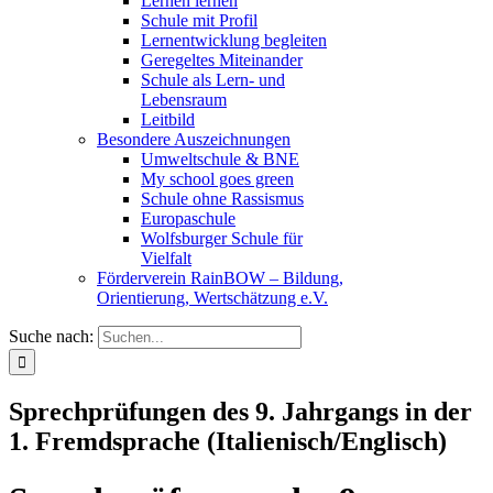
Lernen lernen
Schule mit Profil
Lernentwicklung begleiten
Geregeltes Miteinander
Schule als Lern- und
Lebensraum
Leitbild
Besondere Auszeichnungen
Umweltschule & BNE
My school goes green
Schule ohne Rassismus
Europaschule
Wolfsburger Schule für
Vielfalt
Förderverein RainBOW – Bildung,
Orientierung, Wertschätzung e.V.
Suche nach:
Sprechprüfungen des 9. Jahrgangs in der
1. Fremdsprache (Italienisch/Englisch)