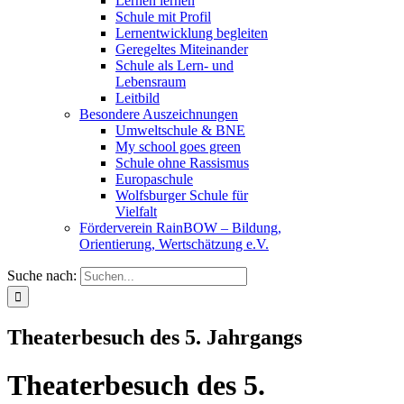
Lernen lernen
Schule mit Profil
Lernentwicklung begleiten
Geregeltes Miteinander
Schule als Lern- und
Lebensraum
Leitbild
Besondere Auszeichnungen
Umweltschule & BNE
My school goes green
Schule ohne Rassismus
Europaschule
Wolfsburger Schule für
Vielfalt
Förderverein RainBOW – Bildung,
Orientierung, Wertschätzung e.V.
Suche nach:
Theaterbesuch des 5. Jahrgangs
Theaterbesuch des 5.