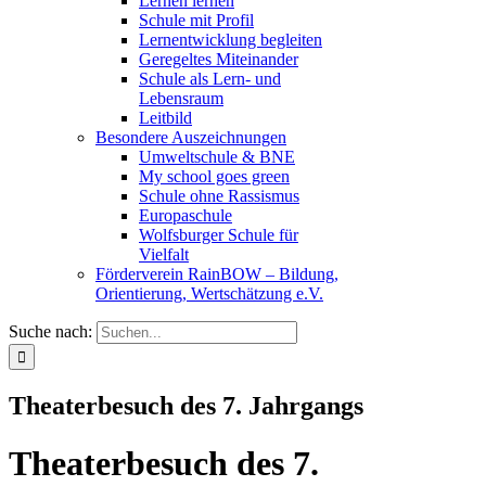
Lernen lernen
Schule mit Profil
Lernentwicklung begleiten
Geregeltes Miteinander
Schule als Lern- und
Lebensraum
Leitbild
Besondere Auszeichnungen
Umweltschule & BNE
My school goes green
Schule ohne Rassismus
Europaschule
Wolfsburger Schule für
Vielfalt
Förderverein RainBOW – Bildung,
Orientierung, Wertschätzung e.V.
Suche nach:
Theaterbesuch des 7. Jahrgangs
Theaterbesuch des 7.