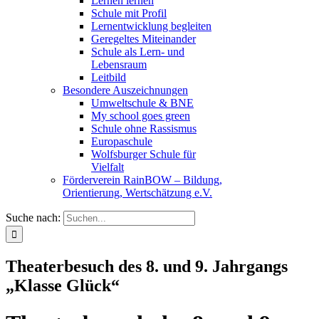
Lernen lernen
Schule mit Profil
Lernentwicklung begleiten
Geregeltes Miteinander
Schule als Lern- und
Lebensraum
Leitbild
Besondere Auszeichnungen
Umweltschule & BNE
My school goes green
Schule ohne Rassismus
Europaschule
Wolfsburger Schule für
Vielfalt
Förderverein RainBOW – Bildung,
Orientierung, Wertschätzung e.V.
Suche nach:
Theaterbesuch des 8. und 9. Jahrgangs
„Klasse Glück“