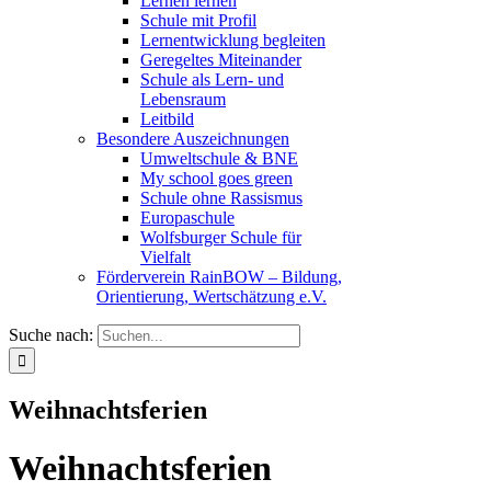
Lernen lernen
Schule mit Profil
Lernentwicklung begleiten
Geregeltes Miteinander
Schule als Lern- und
Lebensraum
Leitbild
Besondere Auszeichnungen
Umweltschule & BNE
My school goes green
Schule ohne Rassismus
Europaschule
Wolfsburger Schule für
Vielfalt
Förderverein RainBOW – Bildung,
Orientierung, Wertschätzung e.V.
Suche nach:
Weihnachtsferien
Weihnachtsferien