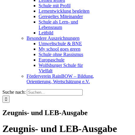
Lernen lernen
Schule mit Profil
Lernentwicklung begleiten
Geregeltes Miteinander
Schule als Lern- und
Lebensraum
Leitbild
Besondere Auszeichnungen
Umweltschule & BNE
My school goes green
Schule ohne Rassismus
Europaschule
Wolfsburger Schule für
Vielfalt
Förderverein RainBOW – Bildung,
Orientierung, Wertschätzung e.V.
Suche nach:
Zeugnis- und LEB-Ausgabe
Zeugnis- und LEB-Ausgabe