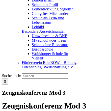
Lernen lernen
Schule mit Profil
Lernentwicklung begleiten
Geregeltes Miteinander
Schule als Lern- und
Lebensraum
Leitbild
Besondere Auszeichnungen
Umweltschule & BNE
My school goes green
Schule ohne Rassismus
Europaschule
Wolfsburger Schule für
Vielfalt
Förderverein RainBOW – Bildung,
Orientierung, Wertschätzung e.V.
Suche nach:
Zeugniskonferenz Mod 3
Zeugniskonferenz Mod 3