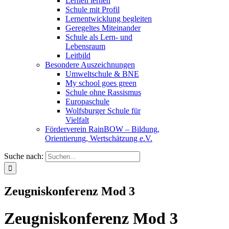
Lernen lernen
Schule mit Profil
Lernentwicklung begleiten
Geregeltes Miteinander
Schule als Lern- und
Lebensraum
Leitbild
Besondere Auszeichnungen
Umweltschule & BNE
My school goes green
Schule ohne Rassismus
Europaschule
Wolfsburger Schule für
Vielfalt
Förderverein RainBOW – Bildung,
Orientierung, Wertschätzung e.V.
Suche nach:
Zeugniskonferenz Mod 3
Zeugniskonferenz Mod 3