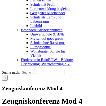
Lernen lernen
Schule mit Profil
Lernentwicklung begleiten
Geregeltes Miteinander
Schule als Lern- und
Lebensraum
Leitbild
Besondere Auszeichnungen
Umweltschule & BNE
My school goes green
Schule ohne Rassismus
Europaschule
Wolfsburger Schule für
Vielfalt
Förderverein RainBOW – Bildung,
Orientierung, Wertschätzung e.V.
Suche nach:
Zeugniskonferenz Mod 4
Zeugniskonferenz Mod 4