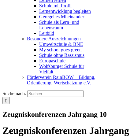
Lernen lernen
Schule mit Profil
Lernentwicklung begleiten
Geregeltes Miteinander
Schule als Lern- und
Lebensraum
Leitbild
Besondere Auszeichnungen
Umweltschule & BNE
My school goes green
Schule ohne Rassismus
Europaschule
Wolfsburger Schule für
Vielfalt
Förderverein RainBOW – Bildung,
Orientierung, Wertschätzung e.V.
Suche nach:
Zeugniskonferenzen Jahrgang 10
Zeugniskonferenzen Jahrgang