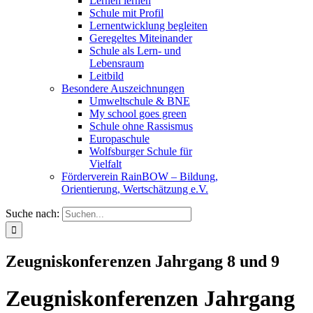
Lernen lernen
Schule mit Profil
Lernentwicklung begleiten
Geregeltes Miteinander
Schule als Lern- und
Lebensraum
Leitbild
Besondere Auszeichnungen
Umweltschule & BNE
My school goes green
Schule ohne Rassismus
Europaschule
Wolfsburger Schule für
Vielfalt
Förderverein RainBOW – Bildung,
Orientierung, Wertschätzung e.V.
Suche nach:
Zeugniskonferenzen Jahrgang 8 und 9
Zeugniskonferenzen Jahrgang