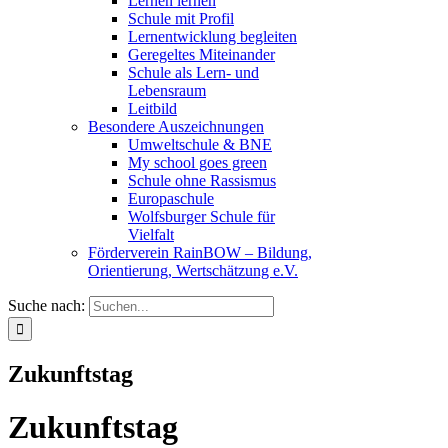
Lernen lernen
Schule mit Profil
Lernentwicklung begleiten
Geregeltes Miteinander
Schule als Lern- und
Lebensraum
Leitbild
Besondere Auszeichnungen
Umweltschule & BNE
My school goes green
Schule ohne Rassismus
Europaschule
Wolfsburger Schule für
Vielfalt
Förderverein RainBOW – Bildung,
Orientierung, Wertschätzung e.V.
Suche nach:
Zukunftstag
Zukunftstag