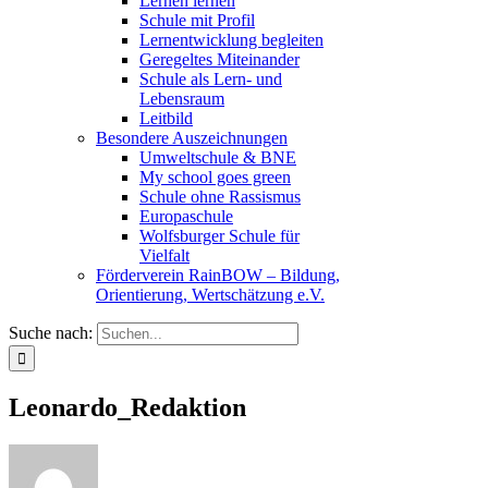
Lernen lernen
Schule mit Profil
Lernentwicklung begleiten
Geregeltes Miteinander
Schule als Lern- und
Lebensraum
Leitbild
Besondere Auszeichnungen
Umweltschule & BNE
My school goes green
Schule ohne Rassismus
Europaschule
Wolfsburger Schule für
Vielfalt
Förderverein RainBOW – Bildung,
Orientierung, Wertschätzung e.V.
Suche nach:
Leonardo_Redaktion