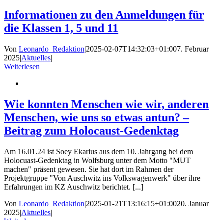
Informationen zu den Anmeldungen für
die Klassen 1, 5 und 11
Von
Leonardo_Redaktion
|
2025-02-07T14:32:03+01:00
7. Februar
2025
|
Aktuelles
|
Weiterlesen
Wie konnten Menschen wie wir, anderen
Menschen, wie uns so etwas antun? –
Beitrag zum Holocaust-Gedenktag
Am 16.01.24 ist Soey Ekarius aus dem 10. Jahrgang bei dem
Holocuast-Gedenktag in Wolfsburg unter dem Motto "MUT
machen" präsent gewesen. Sie hat dort im Rahmen der
Projektgruppe "Von Auschwitz ins Volkswagenwerk" über ihre
Erfahrungen im KZ Auschwitz berichtet. [...]
Von
Leonardo_Redaktion
|
2025-01-21T13:16:15+01:00
20. Januar
2025
|
Aktuelles
|